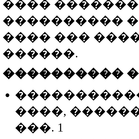
���� �������� 
���������� 
���� ��� ���
������.
���������� �
�����������
����, �������
���. 1