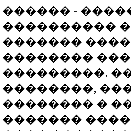
������ - ���
���������� �
������� ����
�������� ��
���������. �
��������, ��
�������� � �
������� ���