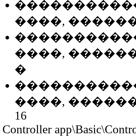
�����������
����, �����
�����������
����, ������ 
�
�����������
����, ������
16
Controller app\Basic\Contro