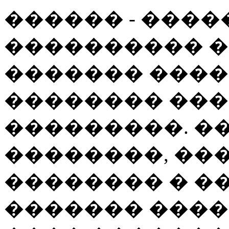
������ - ���
���������� �
������� ����
�������� ��
���������. �
��������, ��
�������� � �
������� ���