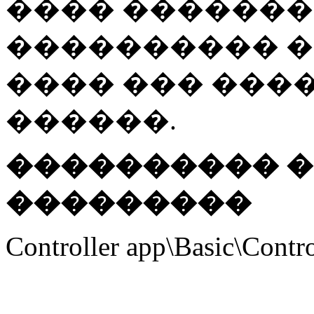
���� �������� 
���������� 
���� ��� ���
������.
���������� �
���������
Controller app\Basic\Contro