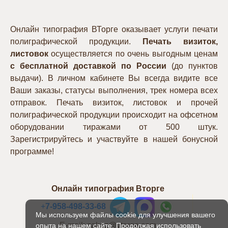
Онлайн типография ВТорге оказывает услуги печати
полиграфической продукции.
Печать визиток,
листовок
осуществляется по очень выгодным ценам
с бесплатной доставкой по России
(до пунктов
выдачи). В личном кабинете Вы всегда видите все
Ваши заказы, статусы выполнения, трек номера всех
отправок. Печать визиток, листовок и прочей
полиграфической продукции происходит на офсетном
оборудовании тиражами от 500 штук.
Зарегистрируйтесь и участвуйте в нашей бонусной
программе!
Онлайн типография Вторге
+
7-958-498-33-68
Мы используем файлы cookie для улучшения вашего
E-mail: zakaz@vtorge.com
опыта на нашем сайте. Продолжая использовать