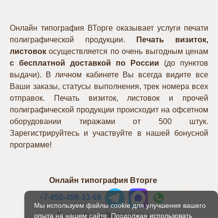
Онлайн типография ВТорге оказывает услуги печати
полиграфической продукции.
Печать визиток,
листовок
осуществляется по очень выгодным ценам
с бесплатной доставкой по России
(до пунктов
выдачи). В личном кабинете Вы всегда видите все
Ваши заказы, статусы выполнения, трек номера всех
отправок. Печать визиток, листовок и прочей
полиграфической продукции происходит на офсетном
оборудовании тиражами от 500 штук.
Зарегистрируйтесь и участвуйте в нашей бонусной
программе!
Онлайн типография Вторге
+
7-958-498-33-68
Мы используем файлы cookie для улучшения вашего
E-mail: zakaz@vtorge.com
опыта на нашем сайте. Продолжая использовать