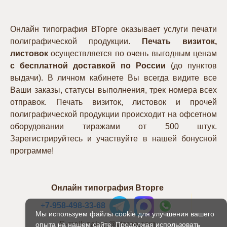
Онлайн типография ВТорге оказывает услуги печати
полиграфической продукции.
Печать визиток,
листовок
осуществляется по очень выгодным ценам
с бесплатной доставкой по России
(до пунктов
выдачи). В личном кабинете Вы всегда видите все
Ваши заказы, статусы выполнения, трек номера всех
отправок. Печать визиток, листовок и прочей
полиграфической продукции происходит на офсетном
оборудовании тиражами от 500 штук.
Зарегистрируйтесь и участвуйте в нашей бонусной
программе!
Онлайн типография Вторге
+
7-958-498-33-68
Мы используем файлы cookie для улучшения вашего
E-mail: zakaz@vtorge.com
опыта на нашем сайте. Продолжая использовать