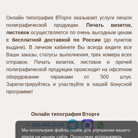
Онлайн типография ВТорге оказывает услуги печати
полиграфической продукции.
Печать визиток,
листовок
осуществляется по очень выгодным ценам
с бесплатной доставкой по России
(до пунктов
выдачи). В личном кабинете Вы всегда видите все
Ваши заказы, статусы выполнения, трек номера всех
отправок. Печать визиток, листовок и прочей
полиграфической продукции происходит на офсетном
оборудовании тиражами от 500 штук.
Зарегистрируйтесь и участвуйте в нашей бонусной
программе!
Онлайн типография Вторге
+
7-958-498-33-68
Мы используем файлы cookie для улучшения вашего
E-mail: zakaz@vtorge.com
опыта на нашем сайте. Продолжая использовать