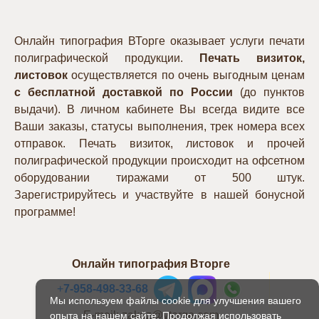
Онлайн типография ВТорге оказывает услуги печати
полиграфической продукции.
Печать визиток,
листовок
осуществляется по очень выгодным ценам
с бесплатной доставкой по России
(до пунктов
выдачи). В личном кабинете Вы всегда видите все
Ваши заказы, статусы выполнения, трек номера всех
отправок. Печать визиток, листовок и прочей
полиграфической продукции происходит на офсетном
оборудовании тиражами от 500 штук.
Зарегистрируйтесь и участвуйте в нашей бонусной
программе!
Онлайн типография Вторге
+
7-958-498-33-68
Мы используем файлы cookie для улучшения вашего
E-mail: zakaz@vtorge.com
опыта на нашем сайте. Продолжая использовать