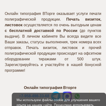
Онлайн типография ВТорге оказывает услуги печати
полиграфической продукции.
Печать визиток,
листовок
осуществляется по очень выгодным ценам
с бесплатной доставкой по России
(до пунктов
выдачи). В личном кабинете Вы всегда видите все
Ваши заказы, статусы выполнения, трек номера всех
отправок. Печать визиток, листовок и прочей
полиграфической продукции происходит на офсетном
оборудовании тиражами от 500 штук.
Зарегистрируйтесь и участвуйте в нашей бонусной
программе!
Онлайн типография Вторге
+
7-958-498-33-68
Мы используем файлы cookie для улучшения вашего
E-mail: zakaz@vtorge.com
опыта на нашем сайте. Продолжая использовать