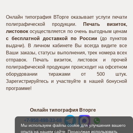
Онлайн типография ВТорге оказывает услуги печати
полиграфической продукции.
Печать визиток,
листовок
осуществляется по очень выгодным ценам
с бесплатной доставкой по России
(до пунктов
выдачи). В личном кабинете Вы всегда видите все
Ваши заказы, статусы выполнения, трек номера всех
отправок. Печать визиток, листовок и прочей
полиграфической продукции происходит на офсетном
оборудовании тиражами от 500 штук.
Зарегистрируйтесь и участвуйте в нашей бонусной
программе!
Онлайн типография Вторге
+
7-958-498-33-68
Мы используем файлы cookie для улучшения вашего
E-mail: zakaz@vtorge.com
опыта на нашем сайте. Продолжая использовать