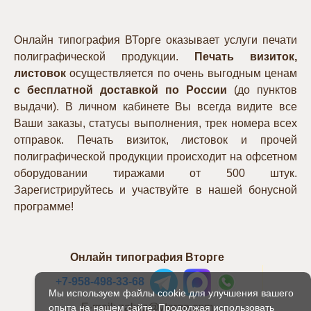
Онлайн типография ВТорге оказывает услуги печати
полиграфической продукции.
Печать визиток,
листовок
осуществляется по очень выгодным ценам
с бесплатной доставкой по России
(до пунктов
выдачи). В личном кабинете Вы всегда видите все
Ваши заказы, статусы выполнения, трек номера всех
отправок. Печать визиток, листовок и прочей
полиграфической продукции происходит на офсетном
оборудовании тиражами от 500 штук.
Зарегистрируйтесь и участвуйте в нашей бонусной
программе!
Онлайн типография Вторге
+
7-958-498-33-68
Мы используем файлы cookie для улучшения вашего
E-mail: zakaz@vtorge.com
опыта на нашем сайте. Продолжая использовать