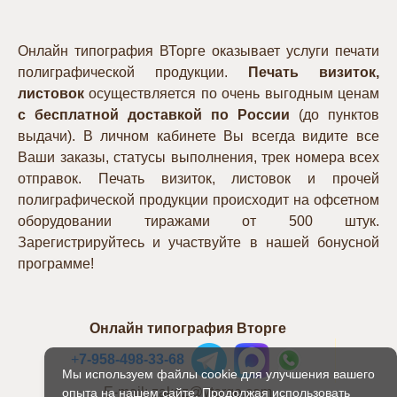
Онлайн типография ВТорге оказывает услуги печати
полиграфической продукции.
Печать визиток,
листовок
осуществляется по очень выгодным ценам
с бесплатной доставкой по России
(до пунктов
выдачи). В личном кабинете Вы всегда видите все
Ваши заказы, статусы выполнения, трек номера всех
отправок. Печать визиток, листовок и прочей
полиграфической продукции происходит на офсетном
оборудовании тиражами от 500 штук.
Зарегистрируйтесь и участвуйте в нашей бонусной
программе!
Онлайн типография Вторге
+
7-958-498-33-68
Мы используем файлы cookie для улучшения вашего
E-mail: zakaz@vtorge.com
опыта на нашем сайте. Продолжая использовать