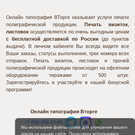
Онлайн типография ВТорге оказывает услуги печати
полиграфической продукции.
Печать визиток,
листовок
осуществляется по очень выгодным ценам
с бесплатной доставкой по России
(до пунктов
выдачи). В личном кабинете Вы всегда видите все
Ваши заказы, статусы выполнения, трек номера всех
отправок. Печать визиток, листовок и прочей
полиграфической продукции происходит на офсетном
оборудовании тиражами от 500 штук.
Зарегистрируйтесь и участвуйте в нашей бонусной
программе!
Онлайн типография Вторге
+
7-958-498-33-68
Мы используем файлы cookie для улучшения вашего
E-mail: zakaz@vtorge.com
опыта на нашем сайте. Продолжая использовать