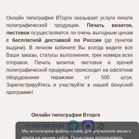
Онлайн типография ВТорге оказывает услуги печати
полиграфической продукции.
Печать визиток,
листовок
осуществляется по очень выгодным ценам
с бесплатной доставкой по России
(до пунктов
выдачи). В личном кабинете Вы всегда видите все
Ваши заказы, статусы выполнения, трек номера всех
отправок. Печать визиток, листовок и прочей
полиграфической продукции происходит на офсетном
оборудовании тиражами от 500 штук.
Зарегистрируйтесь и участвуйте в нашей бонусной
программе!
Онлайн типография Вторге
+
7-958-498-33-68
Мы используем файлы cookie для улучшения вашего
E-mail: zakaz@vtorge.com
опыта на нашем сайте. Продолжая использовать