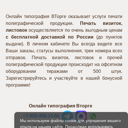
Онлайн типография ВТорге оказывает услуги печати
полиграфической продукции.
Печать визиток,
листовок
осуществляется по очень выгодным ценам
с бесплатной доставкой по России
(до пунктов
выдачи). В личном кабинете Вы всегда видите все
Ваши заказы, статусы выполнения, трек номера всех
отправок. Печать визиток, листовок и прочей
полиграфической продукции происходит на офсетном
оборудовании тиражами от 500 штук.
Зарегистрируйтесь и участвуйте в нашей бонусной
программе!
Онлайн типография Вторге
+
7-958-498-33-68
Мы используем файлы cookie для улучшения вашего
E-mail: zakaz@vtorge.com
опыта на нашем сайте. Продолжая использовать