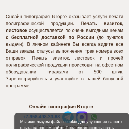
Онлайн типография ВТорге оказывает услуги печати
полиграфической продукции.
Печать визиток,
листовок
осуществляется по очень выгодным ценам
с бесплатной доставкой по России
(до пунктов
выдачи). В личном кабинете Вы всегда видите все
Ваши заказы, статусы выполнения, трек номера всех
отправок. Печать визиток, листовок и прочей
полиграфической продукции происходит на офсетном
оборудовании тиражами от 500 штук.
Зарегистрируйтесь и участвуйте в нашей бонусной
программе!
Онлайн типография Вторге
+
7-958-498-33-68
Мы используем файлы cookie для улучшения вашего
E-mail: zakaz@vtorge.com
опыта на нашем сайте. Продолжая использовать