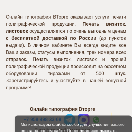
Онлайн типография ВТорге оказывает услуги печати
полиграфической продукции.
Печать визиток,
листовок
осуществляется по очень выгодным ценам
с бесплатной доставкой по России
(до пунктов
выдачи). В личном кабинете Вы всегда видите все
Ваши заказы, статусы выполнения, трек номера всех
отправок. Печать визиток, листовок и прочей
полиграфической продукции происходит на офсетном
оборудовании тиражами от 500 штук.
Зарегистрируйтесь и участвуйте в нашей бонусной
программе!
Онлайн типография Вторге
+
7-958-498-33-68
Мы используем файлы cookie для улучшения вашего
E-mail: zakaz@vtorge.com
опыта на нашем сайте. Продолжая использовать