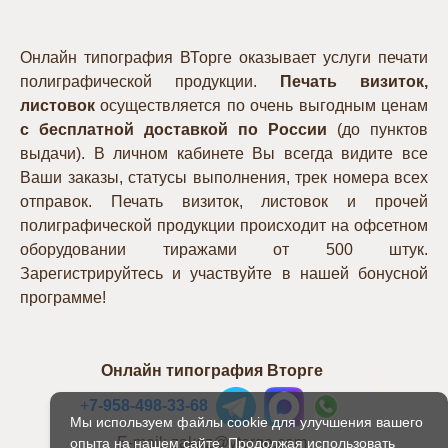
Онлайн типография ВТорге оказывает услуги печати
полиграфической продукции.
Печать визиток,
листовок
осуществляется по очень выгодным ценам
с бесплатной доставкой по России
(до пунктов
выдачи). В личном кабинете Вы всегда видите все
Ваши заказы, статусы выполнения, трек номера всех
отправок. Печать визиток, листовок и прочей
полиграфической продукции происходит на офсетном
оборудовании тиражами от 500 штук.
Зарегистрируйтесь и участвуйте в нашей бонусной
программе!
Онлайн типография Вторге
+
7-958-498-33-68
Мы используем файлы cookie для улучшения вашего
E-mail: zakaz@vtorge.com
опыта на нашем сайте. Продолжая использовать