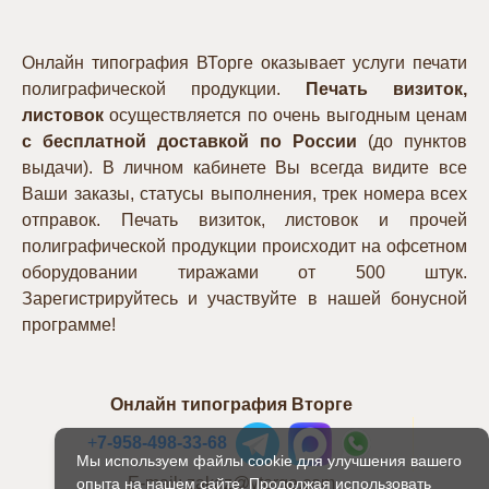
Онлайн типография ВТорге оказывает услуги печати
полиграфической продукции.
Печать визиток,
листовок
осуществляется по очень выгодным ценам
с бесплатной доставкой по России
(до пунктов
выдачи). В личном кабинете Вы всегда видите все
Ваши заказы, статусы выполнения, трек номера всех
отправок. Печать визиток, листовок и прочей
полиграфической продукции происходит на офсетном
оборудовании тиражами от 500 штук.
Зарегистрируйтесь и участвуйте в нашей бонусной
программе!
Онлайн типография Вторге
+
7-958-498-33-68
Мы используем файлы cookie для улучшения вашего
E-mail: zakaz@vtorge.com
опыта на нашем сайте. Продолжая использовать