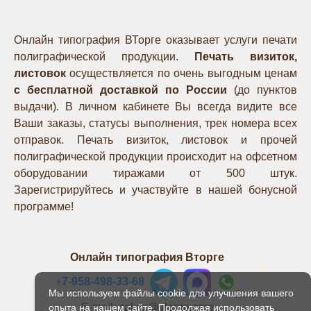
Онлайн типография ВТорге оказывает услуги печати
полиграфической продукции.
Печать визиток,
листовок
осуществляется по очень выгодным ценам
с бесплатной доставкой по России
(до пунктов
выдачи). В личном кабинете Вы всегда видите все
Ваши заказы, статусы выполнения, трек номера всех
отправок. Печать визиток, листовок и прочей
полиграфической продукции происходит на офсетном
оборудовании тиражами от 500 штук.
Зарегистрируйтесь и участвуйте в нашей бонусной
программе!
Онлайн типография Вторге
+
7-958-498-33-68
Мы используем файлы cookie для улучшения вашего
E-mail: zakaz@vtorge.com
опыта на нашем сайте. Продолжая использовать