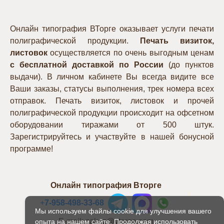
Онлайн типография ВТорге оказывает услуги печати
полиграфической продукции.
Печать визиток,
листовок
осуществляется по очень выгодным ценам
с бесплатной доставкой по России
(до пунктов
выдачи). В личном кабинете Вы всегда видите все
Ваши заказы, статусы выполнения, трек номера всех
отправок. Печать визиток, листовок и прочей
полиграфической продукции происходит на офсетном
оборудовании тиражами от 500 штук.
Зарегистрируйтесь и участвуйте в нашей бонусной
программе!
Онлайн типография Вторге
+
7-958-498-33-68
Мы используем файлы cookie для улучшения вашего
E-mail: zakaz@vtorge.com
опыта на нашем сайте. Продолжая использовать