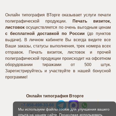
Онлайн типография ВТорге оказывает услуги печати
полиграфической продукции.
Печать визиток,
листовок
осуществляется по очень выгодным ценам
с бесплатной доставкой по России
(до пунктов
выдачи). В личном кабинете Вы всегда видите все
Ваши заказы, статусы выполнения, трек номера всех
отправок. Печать визиток, листовок и прочей
полиграфической продукции происходит на офсетном
оборудовании тиражами от 500 штук.
Зарегистрируйтесь и участвуйте в нашей бонусной
программе!
Онлайн типография Вторге
+
7-958-498-33-68
Мы используем файлы cookie для улучшения вашего
E-mail: zakaz@vtorge.com
опыта на нашем сайте. Продолжая использовать