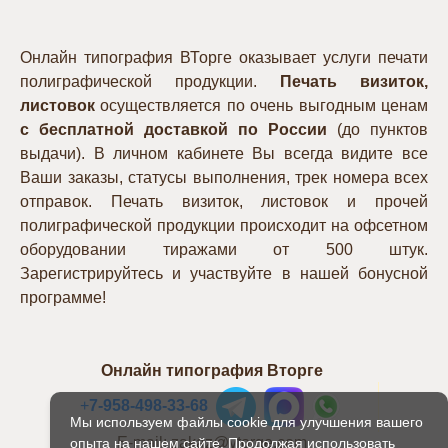
Онлайн типография ВТорге оказывает услуги печати
полиграфической продукции.
Печать визиток,
листовок
осуществляется по очень выгодным ценам
с бесплатной доставкой по России
(до пунктов
выдачи). В личном кабинете Вы всегда видите все
Ваши заказы, статусы выполнения, трек номера всех
отправок. Печать визиток, листовок и прочей
полиграфической продукции происходит на офсетном
оборудовании тиражами от 500 штук.
Зарегистрируйтесь и участвуйте в нашей бонусной
программе!
Онлайн типография Вторге
+
7-958-498-33-68
Мы используем файлы cookie для улучшения вашего
E-mail: zakaz@vtorge.com
опыта на нашем сайте. Продолжая использовать