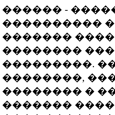
������ - ���
���������� �
������� ����
�������� ��
���������. �
��������, ��
�������� � �
������� ���