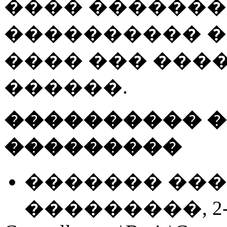
���� �������� 
���������� 
���� ��� ���
������.
���������� �
���������
������� ���
���������, 2-� 