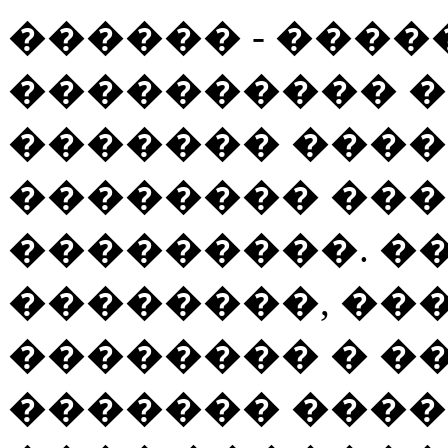
������ - ���
���������� �
������� ����
�������� ��
���������. �
��������, ��
�������� � �
������� ���