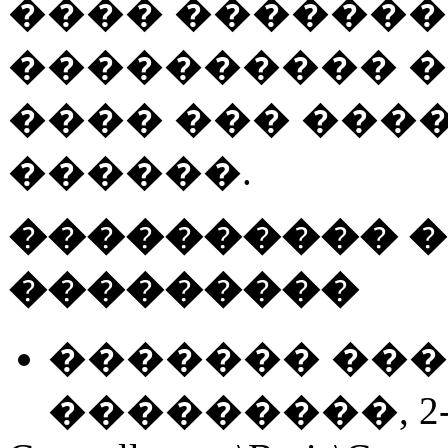
���� �������� 
���������� 
���� ��� ���
������.
���������� �
���������
������� ���
���������, 2-� 