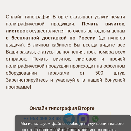
Онлайн типография ВТорге оказывает услуги печати
полиграфической продукции.
Печать визиток,
листовок
осуществляется по очень выгодным ценам
с бесплатной доставкой по России
(до пунктов
выдачи). В личном кабинете Вы всегда видите все
Ваши заказы, статусы выполнения, трек номера всех
отправок. Печать визиток, листовок и прочей
полиграфической продукции происходит на офсетном
оборудовании тиражами от 500 штук.
Зарегистрируйтесь и участвуйте в нашей бонусной
программе!
Онлайн типография Вторге
+
7-958-498-33-68
Мы используем файлы cookie для улучшения вашего
E-mail: zakaz@vtorge.com
опыта на нашем сайте. Продолжая использовать