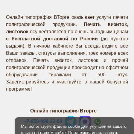
Онлайн типография ВТорге оказывает услуги печати
полиграфической продукции.
Печать визиток,
листовок
осуществляется по очень выгодным ценам
с бесплатной доставкой по России
(до пунктов
выдачи). В личном кабинете Вы всегда видите все
Ваши заказы, статусы выполнения, трек номера всех
отправок. Печать визиток, листовок и прочей
полиграфической продукции происходит на офсетном
оборудовании тиражами от 500 штук.
Зарегистрируйтесь и участвуйте в нашей бонусной
программе!
Онлайн типография Вторге
+
7-958-498-33-68
Мы используем файлы cookie для улучшения вашего
E-mail: zakaz@vtorge.com
опыта на нашем сайте. Продолжая использовать