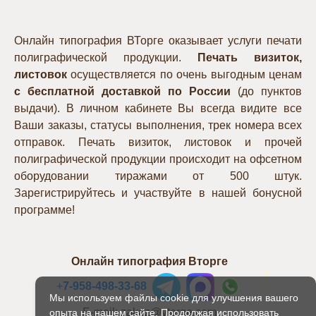
Онлайн типография ВТорге оказывает услуги печати
полиграфической продукции.
Печать визиток,
листовок
осуществляется по очень выгодным ценам
с бесплатной доставкой по России
(до пунктов
выдачи). В личном кабинете Вы всегда видите все
Ваши заказы, статусы выполнения, трек номера всех
отправок. Печать визиток, листовок и прочей
полиграфической продукции происходит на офсетном
оборудовании тиражами от 500 штук.
Зарегистрируйтесь и участвуйте в нашей бонусной
программе!
Онлайн типография Вторге
+
7-958-498-33-68
Мы используем файлы cookie для улучшения вашего
E-mail: zakaz@vtorge.com
опыта на нашем сайте. Продолжая использовать