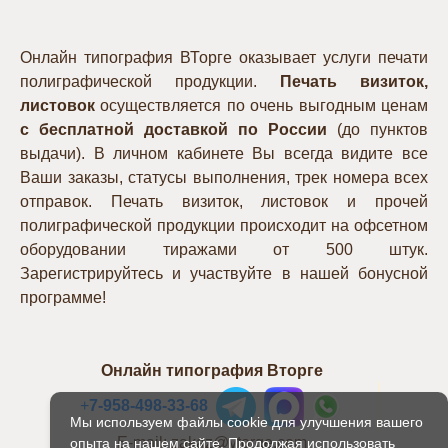
Онлайн типография ВТорге оказывает услуги печати
полиграфической продукции.
Печать визиток,
листовок
осуществляется по очень выгодным ценам
с бесплатной доставкой по России
(до пунктов
выдачи). В личном кабинете Вы всегда видите все
Ваши заказы, статусы выполнения, трек номера всех
отправок. Печать визиток, листовок и прочей
полиграфической продукции происходит на офсетном
оборудовании тиражами от 500 штук.
Зарегистрируйтесь и участвуйте в нашей бонусной
программе!
Онлайн типография Вторге
+
7-958-498-33-68
Мы используем файлы cookie для улучшения вашего
E-mail: zakaz@vtorge.com
опыта на нашем сайте. Продолжая использовать