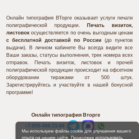
Онлайн типография ВТорге оказывает услуги печати
полиграфической продукции.
Печать визиток,
листовок
осуществляется по очень выгодным ценам
с бесплатной доставкой по России
(до пунктов
выдачи). В личном кабинете Вы всегда видите все
Ваши заказы, статусы выполнения, трек номера всех
отправок. Печать визиток, листовок и прочей
полиграфической продукции происходит на офсетном
оборудовании тиражами от 500 штук.
Зарегистрируйтесь и участвуйте в нашей бонусной
программе!
Онлайн типография Вторге
+
7-958-498-33-68
Мы используем файлы cookie для улучшения вашего
E-mail: zakaz@vtorge.com
опыта на нашем сайте. Продолжая использовать