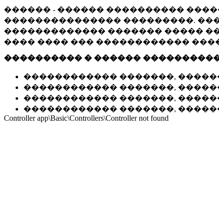
������ - ������ ���������� ����
��������������� ���������. ���
������������� ������� ����� ���
���� ���� ��� ������������ ���
���������� � ������ ���������
������������ �������, �������
������������ �������, �������
������������ �������, �������
������������ �������, ������
Controller app\Basic\Controllers\Controller not found