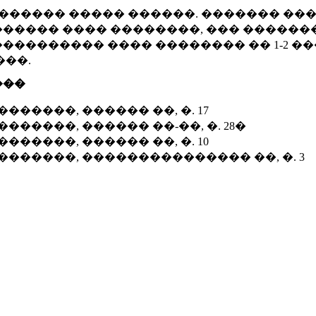
������ ����� ������. ������� ��
����� ���� ��������, ��� ������
�������� ���� �������� �� 1-2 �
���.
���
�����, ������ ��, �. 17
�����, ������ ��-��, �. 28�
�����, ������ ��, �. 10
������, ��������������� ��, �. 3