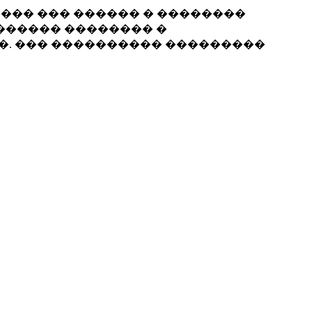
���� ��� ������ � ��������
������ �������� �
��. ��� ���������� ���������