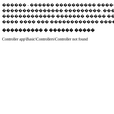
������ - ������ ���������� ����
��������������� ���������. ���
������������� ������� ����� ���
���� ���� ��� ������������ ���
���������� � ������ �����
Controller app\Basic\Controllers\Controller not found