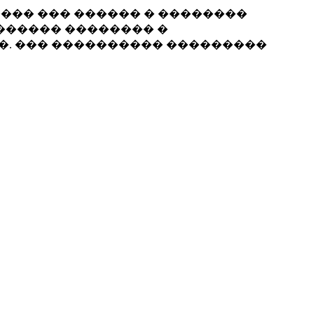
���� ��� ������ � ��������
������ �������� �
��. ��� ���������� ���������