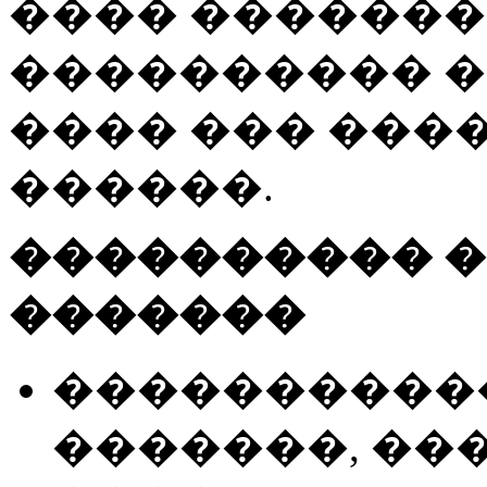
���� �������� 
���������� 
���� ��� ���
������.
���������� �
�������
�����������
�������, ����