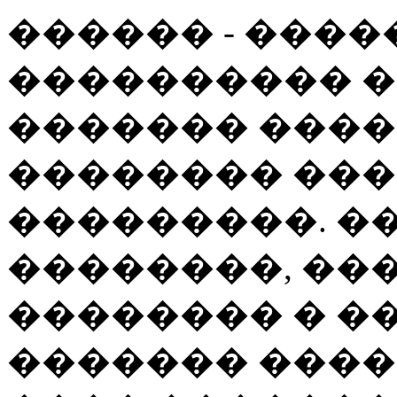
������ - ���
���������� �
������� ����
�������� ��
���������. �
��������, ��
�������� � �
������� ���