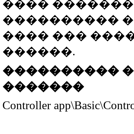
���� �������� 
���������� 
���� ��� ���
������.
���������� �
�������
Controller app\Basic\Contro