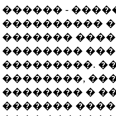
������ - ���
���������� �
������� ����
�������� ��
���������. �
��������, ��
�������� � �
������� ���