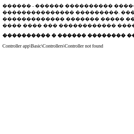
������ - ������ ���������� ����
��������������� ���������. ���
������������� ������� ����� ���
���� ���� ��� ������������ ���
���������� � ������ �������� �
Controller app\Basic\Controllers\Controller not found