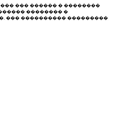
���� ��� ������ � ��������
������ �������� �
��. ��� ���������� ���������