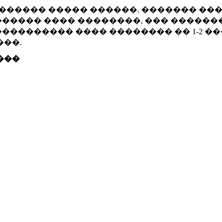
������ ����� ������. ������� ��
����� ���� ��������, ��� ������
�������� ���� �������� �� 1-2 �
���.
���