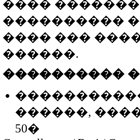
���� �������� 
���������� 
���� ��� ���
������.
���������� �
�����������
������, ����
50�