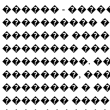
������ - ���
���������� �
������� ����
�������� ��
���������. �
��������, ��
�������� � �
������� ���