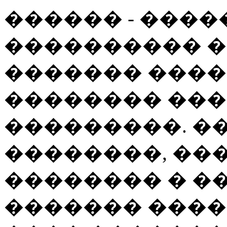
������ - ���
���������� �
������� ����
�������� ��
���������. �
��������, ��
�������� � �
������� ���