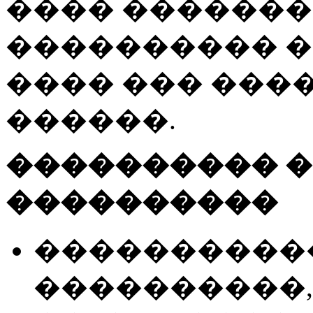
���� �������� 
���������� 
���� ��� ���
������.
���������� �
����������
�����������
����������