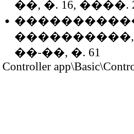
��, �. 16, ����. 
�����������
����������
��-��, �. 61
Controller app\Basic\Contro