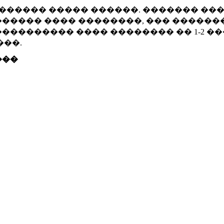
������ ����� ������. ������� ��
����� ���� ��������, ��� ������
�������� ���� �������� �� 1-2 �
���.
���