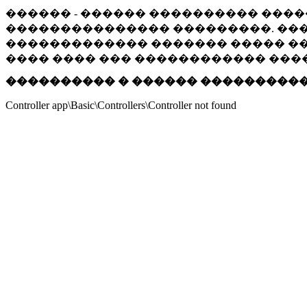
������ - ������ ���������� ����
��������������� ���������. ���
������������� ������� ����� ���
���� ���� ��� ������������ ���
���������� � ������ ���������
Controller app\Basic\Controllers\Controller not found