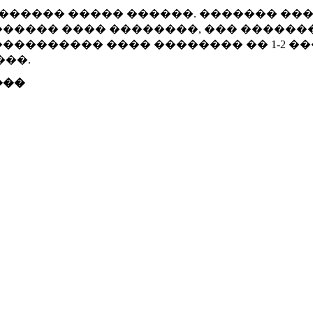
������ ����� ������. ������� ��
����� ���� ��������, ��� ������
�������� ���� �������� �� 1-2 �
���.
���