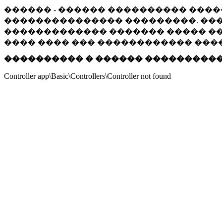
������ - ������ ���������� ����
��������������� ���������. ���
������������� ������� ����� ���
���� ���� ��� ������������ ���
���������� � ������ ���������
Controller app\Basic\Controllers\Controller not found