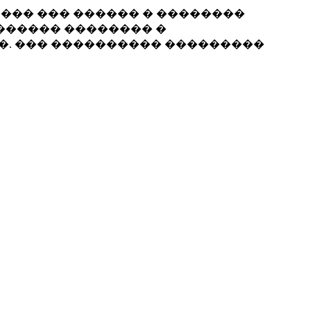
���� ��� ������ � ��������
������ �������� �
��. ��� ���������� ���������