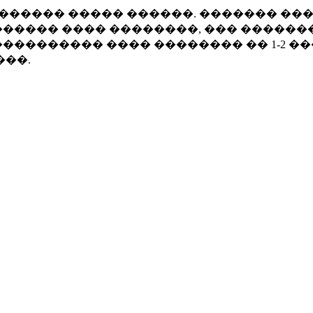
������ ����� ������. ������� ��
����� ���� ��������, ��� ������
�������� ���� �������� �� 1-2 �
���.