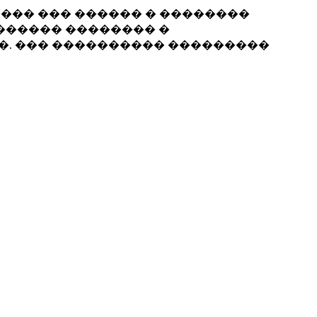
���� ��� ������ � ��������
������ �������� �
��. ��� ���������� ���������