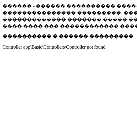
������ - ������ ���������� ����
��������������� ���������. ���
������������� ������� ����� ���
���� ���� ��� ������������ ���
���������� � ������ ���������
Controller app\Basic\Controllers\Controller not found